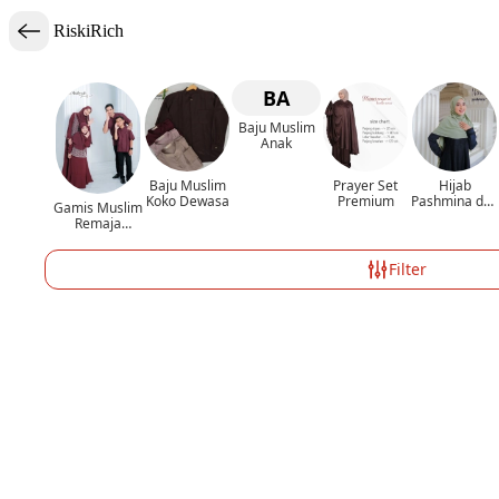
RiskiRich
BA
Baju Muslim
Anak
Baju Muslim
Prayer Set
Hijab
Koko Dewasa
Premium
Pashmina dan
Gamis Muslim
Segiempat
Remaja
Dewasa
Filter