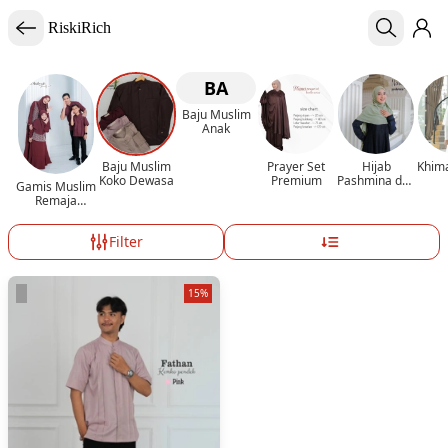
RiskiRich
BA
Baju Muslim
Anak
Baju Muslim
Prayer Set
Hijab
Khima
Koko Dewasa
Premium
Pashmina dan
Gamis Muslim
Segiempat
Remaja
Dewasa
Filter
15%