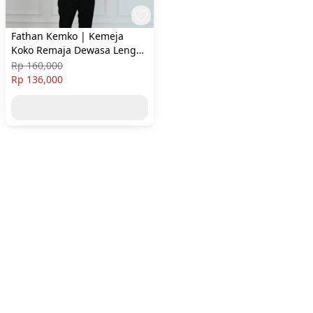
Fathan Kemko | Kemeja
Koko Remaja Dewasa Lengan
Pendek & Panjang | Koko
Rp 160,000
Exclusive
Rp 136,000